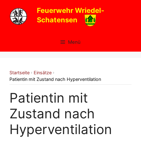
Zum
Feuerwehr Wriedel-
Inhalt
Schatensen
springen
Menü
Startseite
Einsätze
›
›
Patientin mit Zustand nach Hyperventilation
Patientin mit
Zustand nach
Hyperventilation