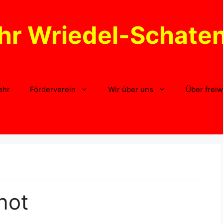
hr Wriedel-Schate
ehr
Förderverein
Wir über uns
Über freiw
not