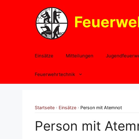
Zum
Inhalt
Feuerwe
springen
Einsätze
Mitteilungen
Jugendfeuerw
Feuerwehrtechnik
Startseite
Einsätze
Person mit Atemnot
›
›
Person mit Atem