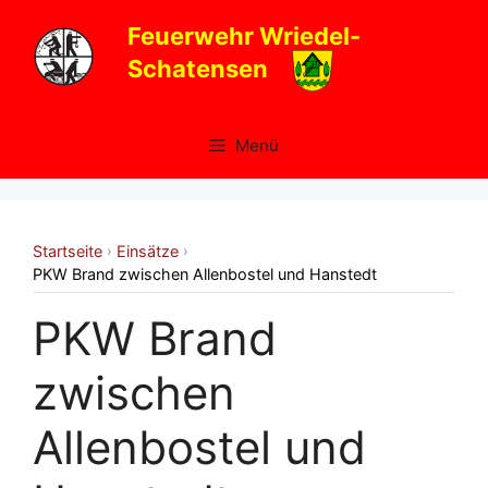
Zum
Feuerwehr Wriedel-
Inhalt
Schatensen
springen
Menü
Startseite
Einsätze
›
›
PKW Brand zwischen Allenbostel und Hanstedt
PKW Brand
zwischen
Allenbostel und