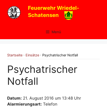
Zum
Feuerwehr Wriedel-
Inhalt
Schatensen
springen
Menü
Startseite
Einsätze
Psychatrischer Notfall
›
›
Psychatrischer
Notfall
Datum:
21. August 2016 um 13:48 Uhr
Alarmierungsart:
Telefon