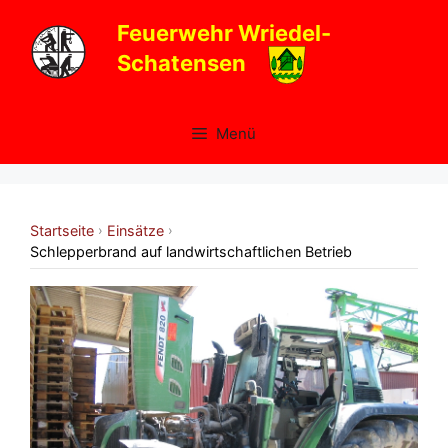
Zum
Feuerwehr Wriedel-
Inhalt
Schatensen
springen
Menü
Startseite
Einsätze
›
›
Schlepperbrand auf landwirtschaftlichen Betrieb