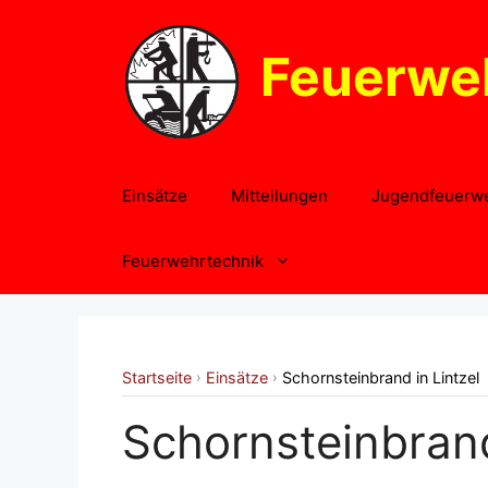
Zum
Inhalt
Feuerwe
springen
Einsätze
Mitteilungen
Jugendfeuerw
Feuerwehrtechnik
Startseite
Einsätze
Schornsteinbrand in Lintzel
›
›
Schornsteinbrand