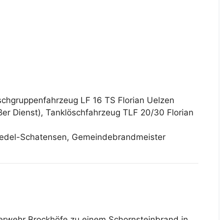
e
öschgruppenfahrzeug LF 16 TS Florian Uelzen
er Dienst), Tanklöschfahrzeug TLF 20/30 Florian
iedel-Schatensen, Gemeindebrandmeister
rwehr Brockhöfe zu einem Schornsteinbrand in