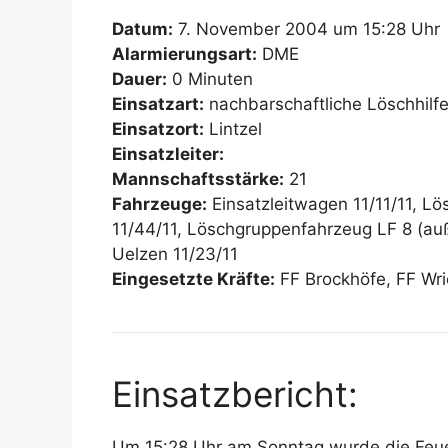
Datum:
7. November 2004 um 15:28 Uhr
Alarmierungsart:
DME
Dauer:
0 Minuten
Einsatzart:
nachbarschaftliche Löschhilf
Einsatzort:
Lintzel
Einsatzleiter:
Mannschaftsstärke:
21
Fahrzeuge:
Einsatzleitwagen 11/11/11, L
11/44/11, Löschgruppenfahrzeug LF 8 (auß
Uelzen 11/23/11
Eingesetzte Kräfte:
FF Brockhöfe, FF Wr
Einsatzbericht:
Um 15:28 Uhr am Sonntag wurde die Feue