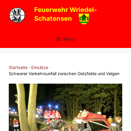
Zum
Feuerwehr Wriedel-
Inhalt
Schatensen
springen
Menü
Startseite
Einsätze
›
›
Schwerer Verkehrsunfall zwischen Oetzfelde und Velgen