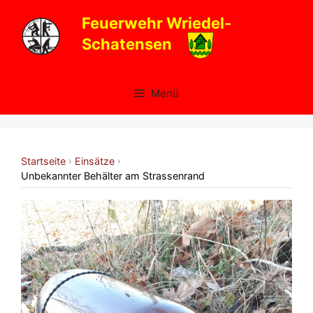
Zum
Feuerwehr Wriedel-
Inhalt
Schatensen
springen
Menü
Startseite
Einsätze
›
›
Unbekannter Behälter am Strassenrand