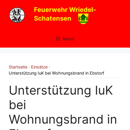
Zum
Feuerwehr Wriedel-
Inhalt
Schatensen
springen
Menü
Startseite
Einsätze
›
›
Unterstützung IuK bei Wohnungsbrand in Ebstorf
Unterstützung IuK
bei
Wohnungsbrand in