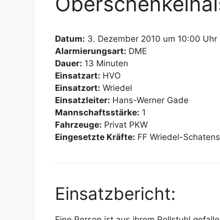
Oberschenkelhals
Datum:
3. Dezember 2010 um 10:00 Uhr
Alarmierungsart:
DME
Dauer:
13 Minuten
Einsatzart:
HVO
Einsatzort:
Wriedel
Einsatzleiter:
Hans-Werner Gade
Mannschaftsstärke:
1
Fahrzeuge:
Privat PKW
Eingesetzte Kräfte:
FF Wriedel-Schaten
Einsatzbericht:
Eine Person ist aus ihrem Rollstuhl gefal