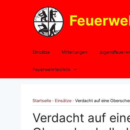
Zum
Inhalt
Feuerwe
springen
Einsätze
Mitteilungen
Jugendfeuerw
Feuerwehrtechnik
Startseite
Einsätze
Verdacht auf eine Oberschen
›
›
Verdacht auf ein