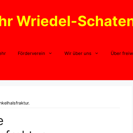
hr Wriedel-Schate
ehr
Förderverein
Wir über uns
Über freiw
kelhalsfraktur.
e