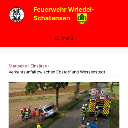
Zum
Feuerwehr Wriedel-
Inhalt
Schatensen
springen
Menü
Startseite
Einsätze
›
›
Verkehrsunfall zwischen Ebstorf und Wessenstedt