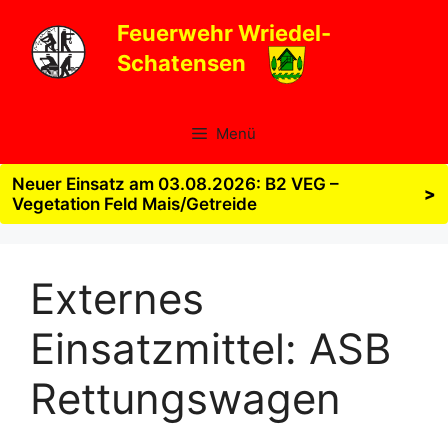
Zum
Feuerwehr Wriedel-
Inhalt
Schatensen
springen
Menü
Neuer Einsatz am 03.08.2026: B2 VEG –
>
Vegetation Feld Mais/Getreide
Externes
Einsatzmittel:
ASB
Rettungswagen