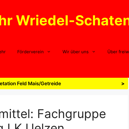
hr Wriedel-Schate
ehr
Förderverein
Wir über uns
Über freiw
tation Feld Mais/Getreide
>
mittel:
Fachgruppe
g LK Uelzen