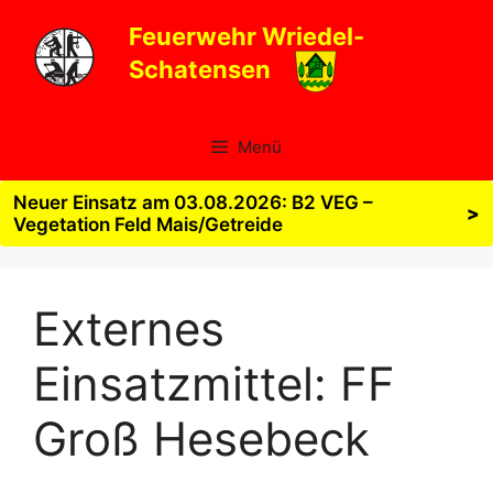
Zum
Feuerwehr Wriedel-
Inhalt
Schatensen
springen
Menü
Neuer Einsatz am 03.08.2026: B2 VEG –
>
Vegetation Feld Mais/Getreide
Externes
Einsatzmittel:
FF
Groß Hesebeck