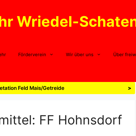
hr Wriedel-Schate
ehr
Förderverein
Wir über uns
Über freiw
tation Feld Mais/Getreide
>
mittel:
FF Hohnsdorf