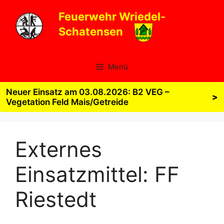
Zum
Feuerwehr Wriedel-
Inhalt
Schatensen
springen
Menü
Neuer Einsatz am 03.08.2026: B2 VEG –
>
Vegetation Feld Mais/Getreide
Externes
Einsatzmittel:
FF
Riestedt