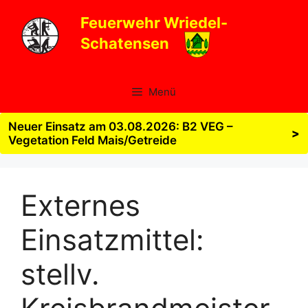
Zum
Feuerwehr Wriedel-
Inhalt
Schatensen
springen
Menü
Neuer Einsatz am 03.08.2026: B2 VEG –
>
Vegetation Feld Mais/Getreide
Externes
Einsatzmittel:
stellv.