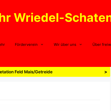
hr Wriedel-Schate
ehr
Förderverein
Wir über uns
Über freiw
tation Feld Mais/Getreide
>