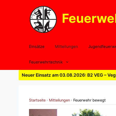
Zum
Inhalt
Feuerwe
springen
Einsätze
Mitteilungen
Jugendfeuerw
Feuerwehrtechnik
Neuer Einsatz am 03.08.2026: B2 VEG – Vege
Startseite
Mitteilungen
Feuerwehr bewegt
›
›