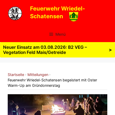
Zum
Feuerwehr Wriedel-
Inhalt
Schatensen
springen
Menü
Neuer Einsatz am 03.08.2026: B2 VEG –
>
Vegetation Feld Mais/Getreide
Startseite
Mitteilungen
›
›
Feuerwehr Wriedel-Schatensen begeistert mit Oster
Warm-Up am Gründonnerstag