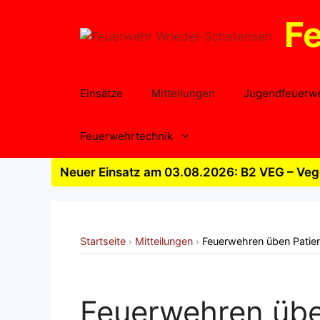
Zum
F
Inhalt
springen
Einsätze
Mitteilungen
Jugendfeuerw
Feuerwehrtechnik
Neuer Einsatz am 03.08.2026: B2 VEG – Vege
Startseite
Mitteilungen
Feuerwehren üben Patien
›
›
Feuerwehren üb