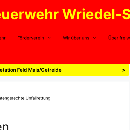
euerwehr Wriedel-
ehr
Förderverein
Wir über uns
Über freiw
tation Feld Mais/Getreide
>
tengerechte Unfallrettung
en