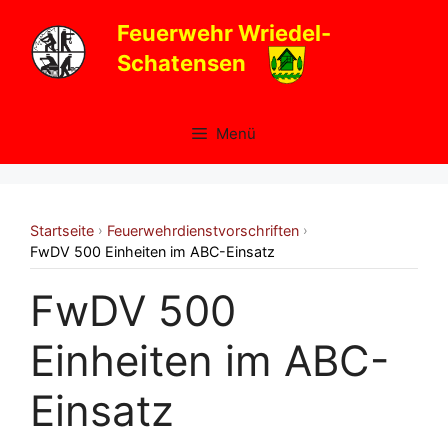
Zum
Feuerwehr Wriedel-
Inhalt
Schatensen
springen
Menü
Startseite
Feuerwehrdienstvorschriften
›
›
FwDV 500 Einheiten im ABC-Einsatz
FwDV 500
Einheiten im ABC-
Einsatz