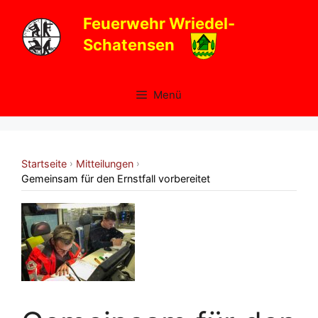
Zum
Feuerwehr Wriedel-
Inhalt
Schatensen
springen
Menü
Startseite
Mitteilungen
›
›
Gemeinsam für den Ernstfall vorbereitet