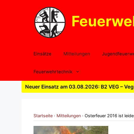
Zum
Inhalt
Feuerwe
springen
Einsätze
Mitteilungen
Jugendfeuerw
Feuerwehrtechnik
Neuer Einsatz am 03.08.2026: B2 VEG – Vege
Startseite
Mitteilungen
Osterfeuer 2016 ist leid
›
›