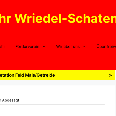
hr Wriedel-Schate
ehr
Förderverein
Wir über uns
Über freiw
tation Feld Mais/Getreide
>
er Abgesagt