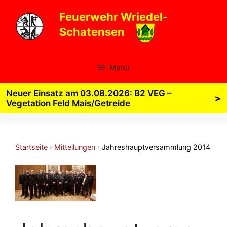
Zum
Feuerwehr Wriedel-
Inhalt
Schatensen
springen
Menü
Neuer Einsatz am 03.08.2026: B2 VEG –
>
Vegetation Feld Mais/Getreide
Startseite
Mitteilungen
Jahreshauptversammlung 2014
›
›