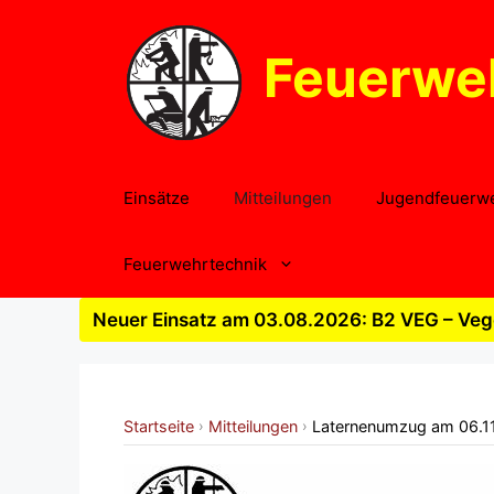
Zum
Inhalt
Feuerwe
springen
Einsätze
Mitteilungen
Jugendfeuerw
Feuerwehrtechnik
Neuer Einsatz am 03.08.2026: B2 VEG – Vege
Startseite
Mitteilungen
Laternenumzug am 06.1
›
›