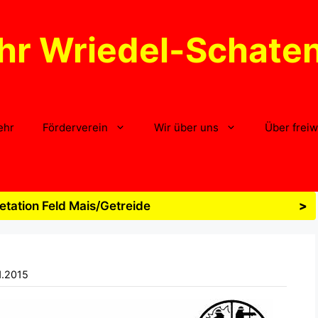
hr Wriedel-Schate
ehr
Förderverein
Wir über uns
Über freiw
tation Feld Mais/Getreide
>
1.2015