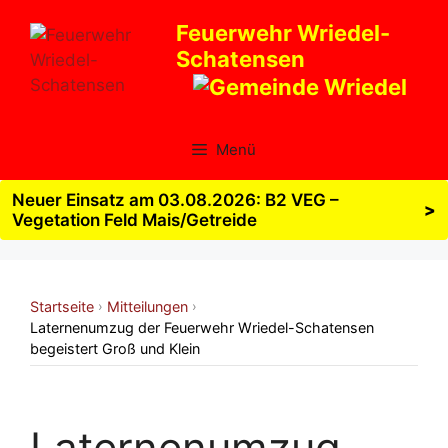
Zum
Feuerwehr Wriedel-
Inhalt
Schatensen
springen
Menü
Neuer Einsatz am 03.08.2026: B2 VEG –
>
Vegetation Feld Mais/Getreide
Startseite
Mitteilungen
›
›
Laternenumzug der Feuerwehr Wriedel-Schatensen
begeistert Groß und Klein
Laternenumzug