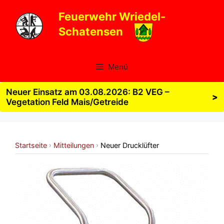
Zum
Feuerwehr Wriedel-
Inhalt
Schatensen
springen
Menü
Neuer Einsatz am 03.08.2026: B2 VEG –
>
Vegetation Feld Mais/Getreide
Startseite
Mitteilungen
Neuer Drucklüfter
›
›