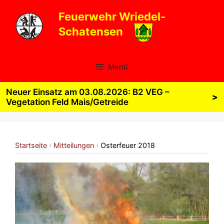
Zum
Feuerwehr Wriedel-
Inhalt
Schatensen
springen
Menü
Neuer Einsatz am 03.08.2026: B2 VEG –
>
Vegetation Feld Mais/Getreide
Startseite
Mitteilungen
Osterfeuer 2018
›
›