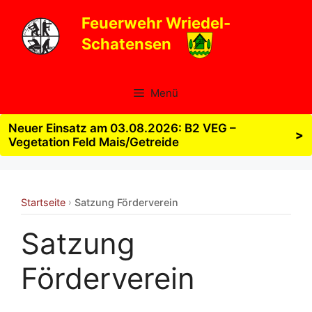
Zum
Feuerwehr Wriedel-
Inhalt
Schatensen
springen
Menü
Neuer Einsatz am 03.08.2026: B2 VEG –
>
Vegetation Feld Mais/Getreide
Startseite
Satzung Förderverein
›
Satzung
Förderverein