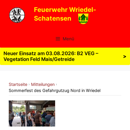
Zum
Feuerwehr Wriedel-
Inhalt
Schatensen
springen
Menü
Neuer Einsatz am 03.08.2026: B2 VEG –
>
Vegetation Feld Mais/Getreide
Startseite
Mitteilungen
›
›
Sommerfest des Gefahrgutzug Nord in Wriedel