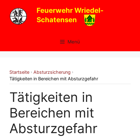
Zum
Feuerwehr Wriedel-
Inhalt
Schatensen
springen
Menü
Startseite
Absturzsicherung
›
›
Tätigkeiten in Bereichen mit Absturzgefahr
Tätigkeiten in
Bereichen mit
Absturzgefahr