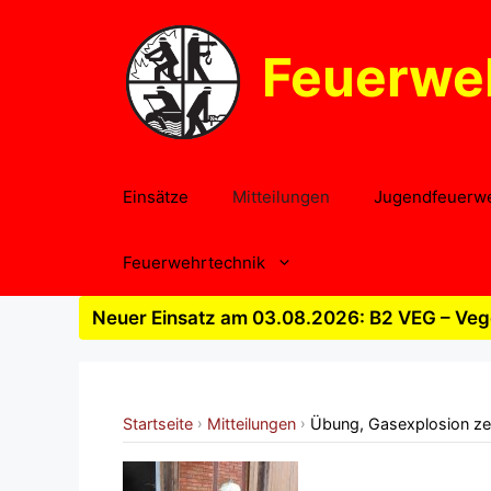
Zum
Inhalt
Feuerwe
springen
Einsätze
Mitteilungen
Jugendfeuerw
Feuerwehrtechnik
Neuer Einsatz am 03.08.2026: B2 VEG – Vege
Startseite
Mitteilungen
Übung, Gasexplosion zer
›
›