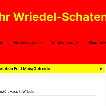
hr Wriedel-Schate
ehr
Förderverein
Wir über uns
Über freiw
tation Feld Mais/Getreide
>
stört Haus in Wriedel