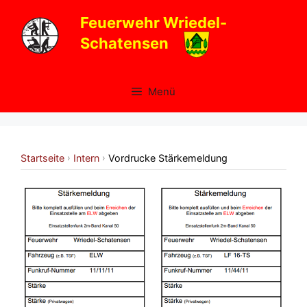
Zum
Feuerwehr Wriedel-
Inhalt
Schatensen
springen
Menü
Startseite
Intern
Vordrucke Stärkemeldung
›
›