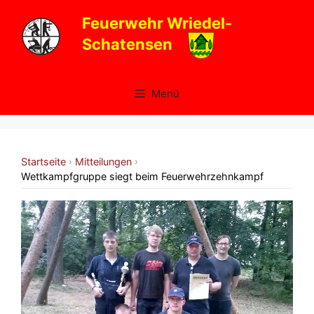
Zum
Feuerwehr Wriedel-
Inhalt
Schatensen
springen
Menü
Startseite
Mitteilungen
›
›
Wettkampfgruppe siegt beim Feuerwehrzehnkampf