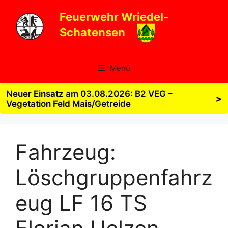
Zum
Feuerwehr Wriedel-
Inhalt
Schatensen
springen
Menü
Neuer Einsatz am 03.08.2026: B2 VEG –
>
Vegetation Feld Mais/Getreide
Fahrzeug:
Löschgruppenfahrz
eug LF 16 TS