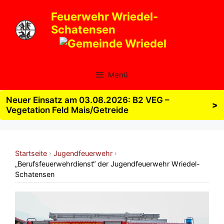
Zum
Feuerwehr Wriedel-
Inhalt
Schatensen
springen
Menü
Neuer Einsatz am 03.08.2026: B2 VEG –
>
Vegetation Feld Mais/Getreide
Startseite
Jugendfeuerwehr
›
›
„Berufsfeuerwehrdienst“ der Jugendfeuerwehr Wriedel-
Schatensen