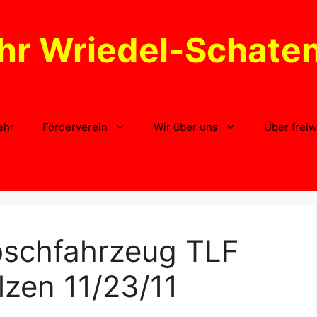
hr Wriedel-Schate
ehr
Förderverein
Wir über uns
Über freiw
öschfahrzeug TLF
lzen 11/23/11