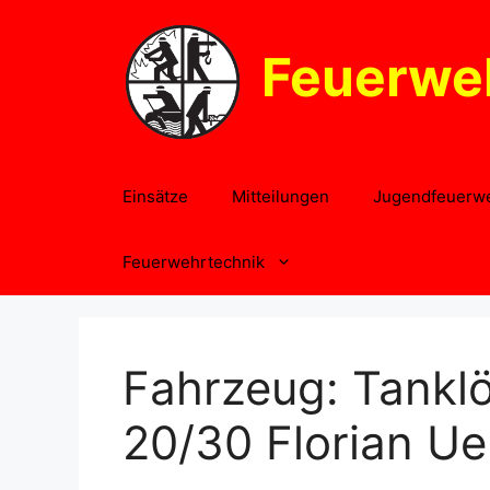
Zum
Inhalt
Feuerwe
springen
Einsätze
Mitteilungen
Jugendfeuerw
Feuerwehrtechnik
Fahrzeug:
Tankl
20/30 Florian Ue