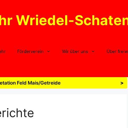
hr Wriedel-Schate
ehr
Förderverein
Wir über uns
Über freiw
tation Feld Mais/Getreide
>
richte